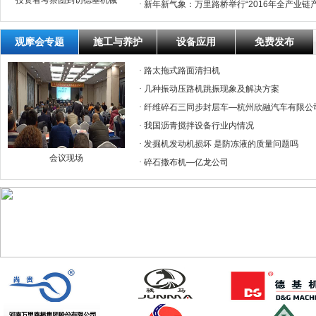
投资者考察团到访德基机械
·
新年新气象：万里路桥举行“2016年全产业链
观摩会专题
施工与养护
设备应用
免费发布
·
路太拖式路面清扫机
·
几种振动压路机跳振现象及解决方案
·
纤维碎石三同步封层车—杭州欣融汽车有限公
·
我国沥青搅拌设备行业内情况
·
发掘机发动机损坏 是防冻液的质量问题吗
会议现场
·
碎石撒布机—亿龙公司