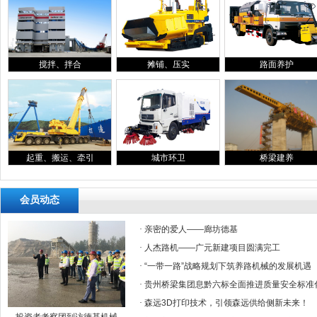
搅拌、拌合
摊铺、压实
路面养护
起重、搬运、牵引
城市环卫
桥梁建养
会员动态
·
亲密的爱人——廊坊德基
·
人杰路机——广元新建项目圆满完工
·
“一带一路”战略规划下筑养路机械的发展机遇
·
贵州桥梁集团息黔六标全面推进质量安全标准
·
森远3D打印技术，引领森远供给侧新未来！