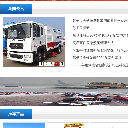
新闻资讯
·
苏子孟会长应邀参加虏伯曼苏州新建
·
苏子孟强调
·
黑龙江省出台“技能龙江行动”实施方
·
突发事件应急预案管理办法
·
习近平对江西新余市渝水区一临街店
·
苏子孟会长发表2024年新年贺词
1
2
3
4
5
·
2023 年度河南省勘察设计行业科技
推荐产品