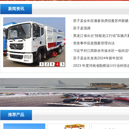
新闻资讯
·
苏子孟会长应邀参加虏伯曼苏州新建
·
苏子孟强调
·
黑龙江省出台“技能龙江行动”实施方
·
突发事件应急预案管理办法
·
习近平对江西新余市渝水区一临街店
·
苏子孟会长发表2024年新年贺词
1
2
3
4
5
·
2023 年度河南省勘察设计行业科技
推荐产品