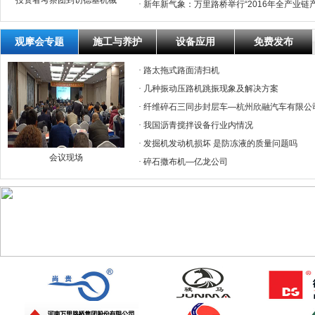
投资者考察团到访德基机械
·
新年新气象：万里路桥举行“2016年全产业链
观摩会专题
施工与养护
设备应用
免费发布
·
路太拖式路面清扫机
·
几种振动压路机跳振现象及解决方案
·
纤维碎石三同步封层车—杭州欣融汽车有限公
·
我国沥青搅拌设备行业内情况
·
发掘机发动机损坏 是防冻液的质量问题吗
会议现场
·
碎石撒布机—亿龙公司