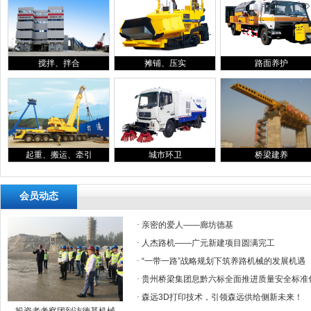
搅拌、拌合
摊铺、压实
路面养护
起重、搬运、牵引
城市环卫
桥梁建养
会员动态
·
亲密的爱人——廊坊德基
·
人杰路机——广元新建项目圆满完工
·
“一带一路”战略规划下筑养路机械的发展机遇
·
贵州桥梁集团息黔六标全面推进质量安全标准
·
森远3D打印技术，引领森远供给侧新未来！