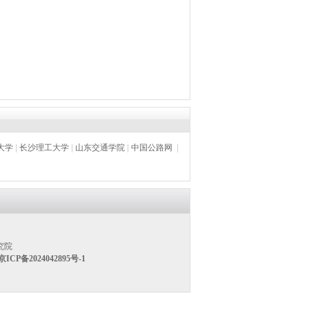
大学
|
长沙理工大学
|
山东交通学院
|
中国公路网
|
究院
京ICP备2024042895号-1