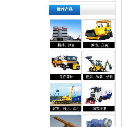
推荐产品
搅拌、拌合
摊铺、压实
路面养护
挖掘、装载、铲推
起重、搬运、牵引
城市环卫