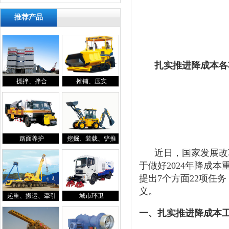
推荐产品
扎实推进降成本各项
搅拌、拌合
摊铺、压实
专
路面养护
挖掘、装载、铲推
近日，国家发展改革
于做好2024年降成
提出7个方面22项任
义。
起重、搬运、牵引
城市环卫
一、扎实推进降成本