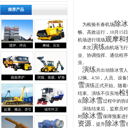
推荐产品
除冰
为检验长春机场
畅、高效运行，10月1
观摩和
机场进行现场
演练
搅拌、拌合
摊铺、压实
本次
由机场飞行
业、协调指挥、通信程序
业。
演练
共出动除冰雪人
12辆。4:50，人员、
路面养护
挖掘、装载、铲推
雪
演练
正式开始。随着
检
结束。演练不仅实地
除冰雪
在
过程中的协
演练结束后，监察员对
起重、搬运、牵引
城市环卫
除冰雪
对
保障预案进
资源
除冰雪
，提升