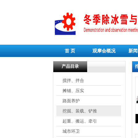
首 页
观摩会概况
新闻
产品目录
搅拌、拌合
摊铺、压实
路面养护
挖掘、装载、铲推
起重、搬运、牵引
城市环卫