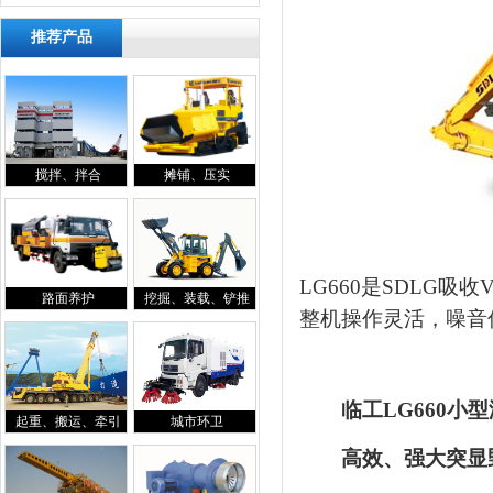
推荐产品
搅拌、拌合
摊铺、压实
LG660是SDLG
路面养护
挖掘、装载、铲推
整机操作灵活，噪音
临工LG660小
起重、搬运、牵引
城市环卫
高效、强大突显