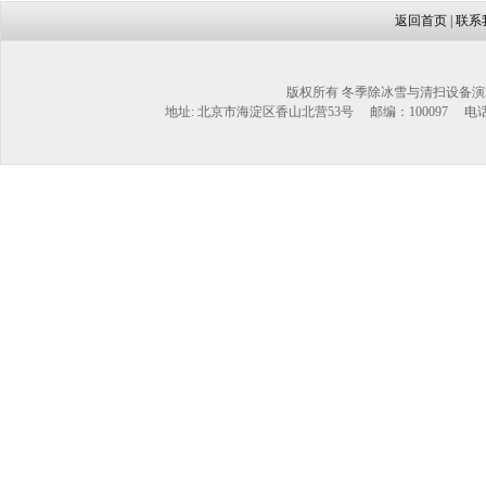
返回首页
|
联系
版权所有 冬季除冰雪与清扫设备演
地址: 北京市海淀区香山北营53号 邮编：100097 电话：1302