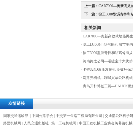
上一篇：
CAR7000—奥新高效
下一篇：
徐工3000型沥青拌和站
相关新闻
·
CAR7000—奥新高效就地热再
·
临工LG660小型挖掘机 城市里的
·
徐工3000型沥青拌和站高耸海拔4
·
河南路太公司—灌缝宝十大优势
·
卡特324D液压发掘机 高效环保
·
马路开槽机—聊城兴华公路机械
·
青岛开朴博创工贸—HAUCK燃
友情链接
国家交通运输部
|
中国公路学会
|
中交第一公路工程局有限公司
|
交通部公路科学
路面机械网
|
人民交通出版社
|
第一工程机械网
|
中国工程机械工业协会筑养路机械