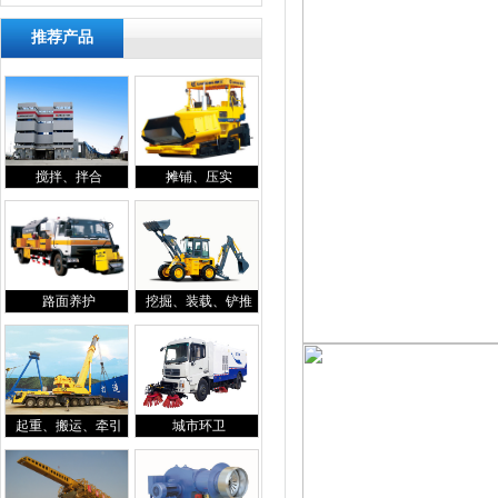
推荐产品
搅拌、拌合
摊铺、压实
路面养护
挖掘、装载、铲推
起重、搬运、牵引
城市环卫