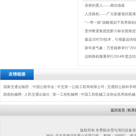
·
亲密的爱人——廊坊德基
·
人杰路机——广元新建项目圆满
·
“一带一路”战略规划下筑养路
·
贵州桥梁集团息黔六标全面推进
·
森远3D打印技术，引领森远供
·
新年新气象：万里路桥举行“20
·
达刚路机隆重举行2014年度总结
友情链接
国家交通运输部
|
中国公路学会
|
中交第一公路工程局有限公司
|
交通部公路科学
路面机械网
|
人民交通出版社
|
第一工程机械网
|
中国工程机械工业协会筑养路机械
返回首页
|
联系
版权所有 冬季除冰雪与清扫设备演
地址: 北京市海淀区香山北营53号 邮编：100097 电话：1302