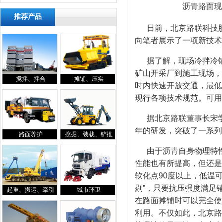
沥青路面现场冷拌
推荐产品
日前，北京路联科技股
向笔者展示了一项新技术
据了解，现场冷拌冷铺
矿山开采厂到施工现场，
搅拌、拌合
摊铺、压实
时内快速开放交通，最低
现行各项技术规范。可用
据北京路联董事长宋学
年的研发，突破了一系列
路面养护
挖掘、装载、铲推
由于沥青自身物理特性
性能也有所提高，但还是
软化点90度以上，低温可
剔”，只要抗压强度满足
起重、搬运、牵引
城市环卫
在路面摊铺时可以完全使
利用。不仅如此，北京路