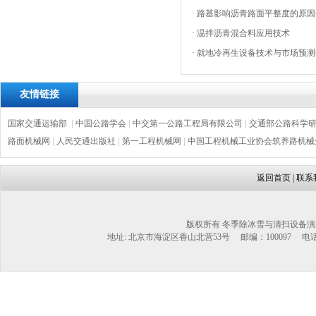
·
路基影响沥青路面平整度的原因
·
温拌沥青混合料应用技术
·
就地冷再生设备技术与市场预测
友情链接
国家交通运输部
|
中国公路学会
|
中交第一公路工程局有限公司
|
交通部公路科学
路面机械网
|
人民交通出版社
|
第一工程机械网
|
中国工程机械工业协会筑养路机械
返回首页
|
联系
版权所有 冬季除冰雪与清扫设备演
地址: 北京市海淀区香山北营53号 邮编：100097 电话：1302