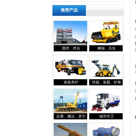
推荐产品
搅拌、拌合
摊铺、压实
路面养护
挖掘、装载、铲推
起重、搬运、牵引
城市环卫