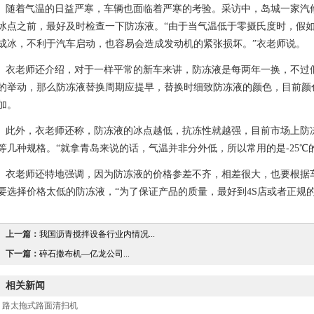
随着气温的日益严寒，车辆也面临着严寒的考验。采访中，岛城一家汽
冰点之前，最好及时检查一下防冻液。“由于当气温低于零摄氏度时，假
成冰，不利于汽车启动，也容易会造成发动机的紧张损坏。”衣老师说。
衣老师还介绍，对于一样平常的新车来讲，防冻液是每两年一换，不过
的举动，那么防冻液替换周期应提早，替换时细致防冻液的颜色，目前颜
加。
此外，衣老师还称，防冻液的冰点越低，抗冻性就越强，目前市场上防冻液的冰点
等几种规格。“就拿青岛来说的话，气温并非分外低，所以常用的是-25℃
衣老师还特地强调，因为防冻液的价格参差不齐，相差很大，也要根据
要选择价格太低的防冻液，“为了保证产品的质量，最好到4S店或者正规
上一篇：
我国沥青搅拌设备行业内情况...
下一篇：
碎石撒布机—亿龙公司...
相关新闻
路太拖式路面清扫机