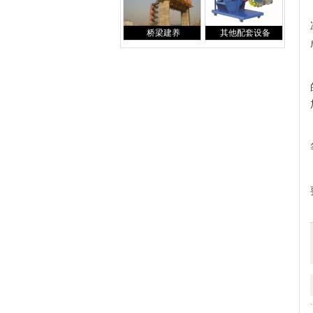
桥梁建养
其他配套设备
·