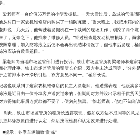
事。
梁老师有一台价值55万元的小型发掘机。一天大雪过后，岛城的气温骤
他从村口一家农机维修店内购买了一桶防冻液，“当天晚上，我把水箱内的
老师说，几天后，他驾驶着发掘机在一个栽树的现场工作，刚挖了两个坑
来了，无奈之下，他找来了维修人员。
“经过检查是发动机被损坏了，而
按照常理，加入防冻液之后便不会再出现结冰情况了，但他事后发现，桶
冻液应该有质量题目。”
梁老师向当地市场监管部门进行投诉。
铁山市场监管所将梁老师和这家
商处理此事。铁山市场监管所的翟所长介绍，双方并未达成同等，“分外
于之前排水不干净所引起，双方意见不同一。”翟所长说。
记者也联系到了这家农机维修店的负责人徐老师。他透露表现，他贩卖多
冻液是近日由一位外埠客户送货过来的，但期间对方并没出示相干供货天
对方得知此事后连货款都不要了，便匆匆脱离。”徐老师说，他也不知道
对此，铁山市场监管所的翟所长透露表现，假如双方达不成同等的意见
机损坏缘故原由进行认定，然后按照检测和认定效果进行处理。
■提示：冬季车辆细致“防冻”