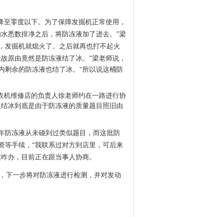
降至零度以下。为了保障发掘机正常使用
，
水悉数排净之后，将防冻液加了进去。”梁
，发掘机就熄火了。之后就再也打不起火
缘故原由竟然是防冻液结了冰。”梁老师说，
内剩余的防冻液也结了冰。“所以说这桶防
农机维修店的负责人徐老师约在一路进行协
是结冰到底是由于防冻液的质量题目照旧由
年防冻液从未碰到过类似题目，而这批防
资等手续，“我联系过对方到店里，可后来
该咋办，目前正在跟当事人协商。
，下一步将对防冻液进行检测，并对发动