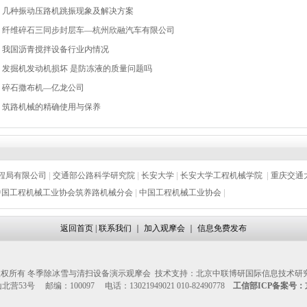
几种振动压路机跳振现象及解决方案
纤维碎石三同步封层车—杭州欣融汽车有限公司
我国沥青搅拌设备行业内情况
发掘机发动机损坏 是防冻液的质量问题吗
碎石撒布机—亿龙公司
筑路机械的精确使用与保养
程局有限公司
|
交通部公路科学研究院
|
长安大学
|
长安大学工程机械学院
|
重庆交通
中国工程机械工业协会筑养路机械分会
|
中国工程机械工业协会
|
返回首页
|
联系我们
｜
加入观摩会
｜
信息免费发布
权所有 冬季除冰雪与清扫设备演示观摩会 技术支持：北京中联博研国际信息技术研
53号 邮编：100097 电话：13021949021 010-82490778
工信部ICP备案号：