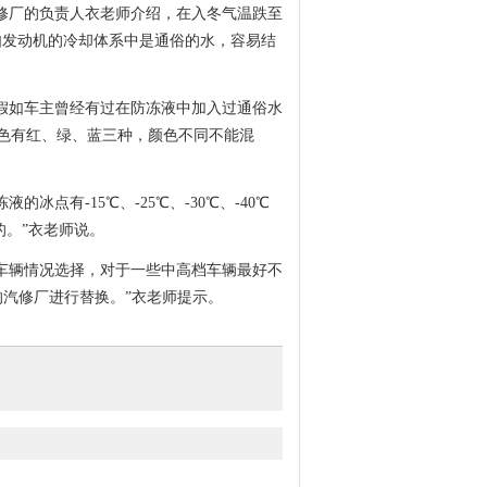
修厂的负责人衣老师介绍，在入冬气温跌至
如发动机的冷却体系中是通俗的水，容易结
假如车主曾经有过在防冻液中加入过通俗水
色有红、绿、蓝三种，颜色不同不能混
有-15℃、-25℃、-30℃、-40℃
的。”衣老师说。
车辆情况选择，对于一些中高档车辆最好不
的汽修厂进行替换。”衣老师提示。