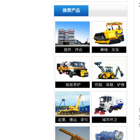
推荐产品
搅拌、拌合
摊铺、压实
路面养护
挖掘、装载、铲推
起重、搬运、牵引
城市环卫