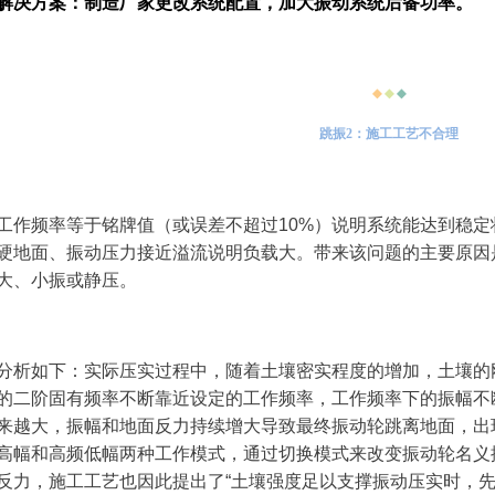
解决方案：制造厂家更改系统配置，加大振动系统后备功率。
◆
◆
◆
跳振2：施工工艺不合理
工作频率等于铭牌值（或误差不超过10%）说明系统能达到稳
硬地面、振动压力接近溢流说明负载大。带来该问题的主要原因
大、小振或静压。
分析如下：实际压实过程中，随着土壤密实程度的增加，土壤的
的二阶固有频率不断靠近设定的工作频率，工作频率下的振幅不
来越大，振幅和地面反力持续增大导致最终振动轮跳离地面，出
高幅和高频低幅两种工作模式，通过切换模式来改变振动轮名义
反力，施工工艺也因此提出了“土壤强度足以支撑振动压实时，先