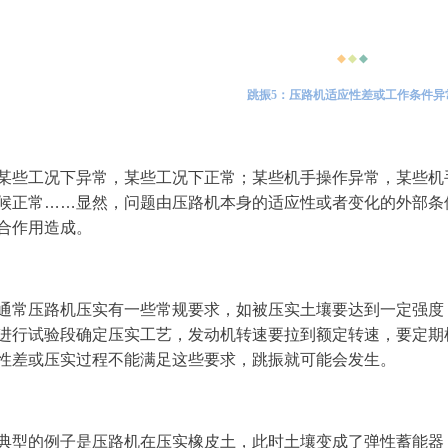
◆
◆
◆
跳振5：压路机适应性差或工作条件异
某些工况下异常，某些工况下正常；某些机手操作异常，某些机
候正常……显然，问题由压路机本身的适应性或者变化的外部条
合作用造成。
通常压路机压实有一些常规要求，如被压实土壤要达到一定强度
进行试验段确定压实工艺，发动机转速要拉到额定转速，要定期
性差或压实过程不能满足这些要求，跳振就可能会发生。
典型的例子是压路机在压实橡皮土，此时土壤变成了弹性蓄能器