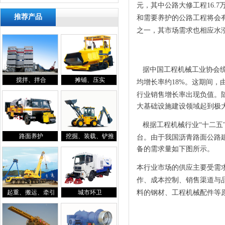
元，其中公路大修工程16.7
推荐产品
和需要养护的公路工程将会有
之一，其市场需求也相应水
据中国工程机械工业协会统计年
搅拌、拌合
摊铺、压实
均增长率约18%。这期间，
行业销售增长率出现负值。随
大基础设施建设领域起到极大
根据工程机械行业“十二五”
路面养护
挖掘、装载、铲推
台。由于我国沥青路面公路
备的需求量如下图所示。
本行业市场的供应主要受需
作、成本控制、销售渠道与
起重、搬运、牵引
城市环卫
料的钢材、工程机械配件等