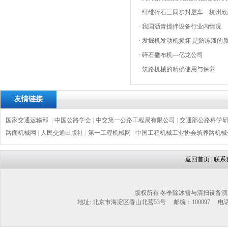
·
纤维碎石三同步封层车—杭州欣
·
我国沥青搅拌设备行业内情况
·
发掘机发动机损坏 是防冻液的
·
碎石撒布机—亿龙公司
·
筑路机械的精确使用与保养
友情链接
国家交通运输部
|
中国公路学会
|
中交第一公路工程局有限公司
|
交通部公路科学
路面机械网
|
人民交通出版社
|
第一工程机械网
|
中国工程机械工业协会筑养路机械
返回首页
|
联系
版权所有 冬季除冰雪与清扫设备演
地址: 北京市海淀区香山北营53号 邮编：100097 电话：1302