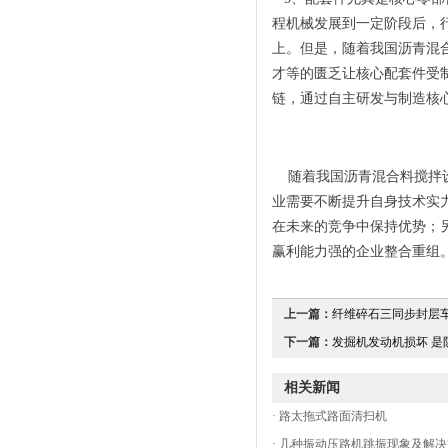
程机械发展到一定阶段后，
上。但是，随着我国沥青混
才等的匮乏让核心配套件受
链，通过自主研发与制造核
随着我国沥青混合料搅拌设
业需要不断提升自身技术实
在未来的竞争中保持优势；
赢利能力强的企业整合重组
上一篇：
纤维碎石三同步封层车
下一篇：
发掘机发动机损坏 是防
相关新闻
·
路太拖式路面清扫机
·
几种振动压路机跳振现象及解决